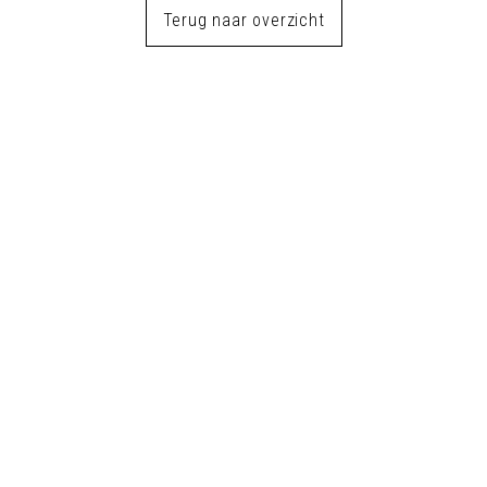
Terug naar overzicht
Maak kennis met IJpelaar
danst!
Maak nu een afspraak voor een
proefles
Proefles aanvragen