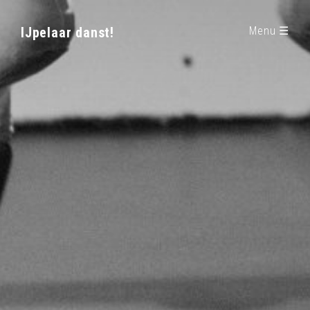
IJpelaar danst!
Menu ☰