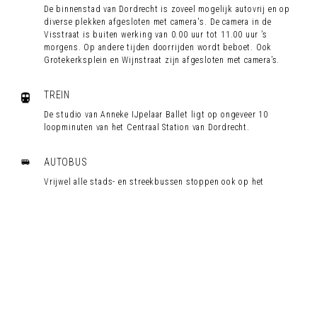
De binnenstad van Dordrecht is zoveel mogelijk autovrij en op
diverse plekken afgesloten met camera's. De camera in de
Visstraat is buiten werking van 0.00 uur tot 11.00 uur ’s
morgens. Op andere tijden doorrijden wordt beboet. Ook
Grotekerksplein en Wijnstraat zijn afgesloten met camera’s.
TREIN
De studio van Anneke IJpelaar Ballet ligt op ongeveer 10
loopminuten van het Centraal Station van Dordrecht.
AUTOBUS
Vrijwel alle stads- en streekbussen stoppen ook op het
centraal station. Het is bij het centraal station ook mogelijk om
over te stappen op buslijn 10, deze stopt op diverse locaties
in het centrum, ook dicht bij de balletstudio.
WATERBUS
Vanuit de Drechtsteden kunnen reizigers tevens met de
Waterbus naar Dordrecht komen, je neemt gemakkelijk de fiets
mee en bent dus zo in de binnenstad.