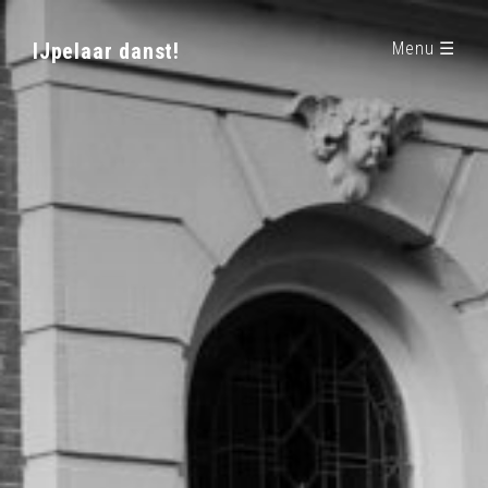
IJpelaar danst!
Menu ☰