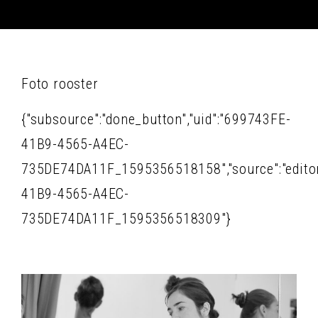
Foto rooster
{"subsource":"done_button","uid":"699743FE-
41B9-4565-A4EC-
735DE74DA11F_1595356518158","source":"editor","
41B9-4565-A4EC-
735DE74DA11F_1595356518309"}