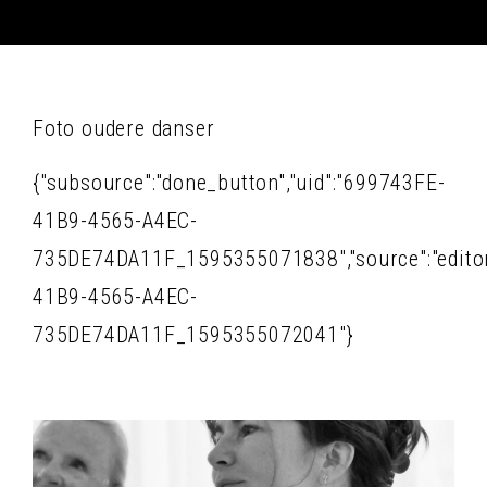
Foto oudere danser
{"subsource":"done_button","uid":"699743FE-
41B9-4565-A4EC-
735DE74DA11F_1595355071838","source":"editor","
41B9-4565-A4EC-
735DE74DA11F_1595355072041"}