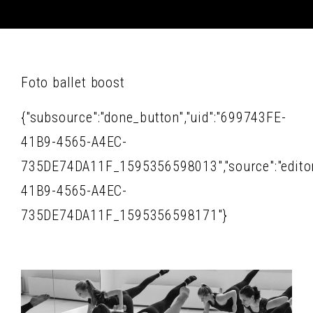
Foto ballet boost
{"subsource":"done_button","uid":"699743FE-
41B9-4565-A4EC-
735DE74DA11F_1595356598013","source":"editor","
41B9-4565-A4EC-
735DE74DA11F_1595356598171"}