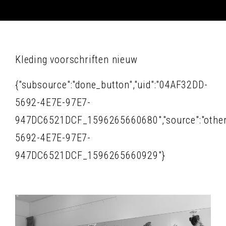
Kleding voorschriften nieuw
{"subsource":"done_button","uid":"04AF32DD-
5692-4E7E-97E7-
947DC6521DCF_1596265660680","source":"other","
5692-4E7E-97E7-
947DC6521DCF_1596265660929"}