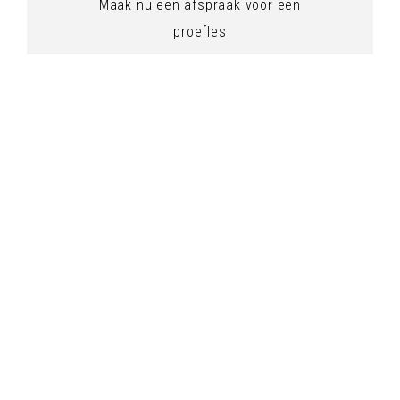
Maak nu een afspraak voor een
proefles
Proefles aanvragen
Blijf op de hoogte
Schrijf je in voor de nieuwsbrief
© 2026 IJpelaar danst!